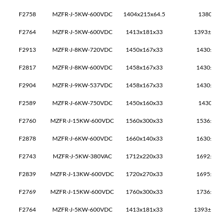
F2758
MZFR-J-5KW-600VDC
1404x215x64.5
1380±2
F2764
MZFR-J-5KW-600VDC
1413x181x33
1393±2x1
F2913
MZFR-J-8KW-720VDC
1450x167x33
1430±2x
F2817
MZFR-J-8KW-600VDC
1458x167x33
1430±2x
F2904
MZFR-J-9KW-537VDC
1458x167x33
1430±2x
F2589
MZFR-J-6KW-750VDC
1450x160x33
1430±2
F2760
MZFR-J-15KW-600VDC
1560x300x33
1536±2x
F2878
MZFR-J-6KW-600VDC
1660x140x33
1630±2x
F2743
MZFR-J-5KW-380VAC
1712x220x33
1692±2x
F2839
MZFR-J-13KW-600VDC
1720x270x33
1695±2x
F2769
MZFR-J-15KW-600VDC
1760x300x33
1736±2x
F2764
MZFR-J-5KW-600VDC
1413x181x33
1393±2x1