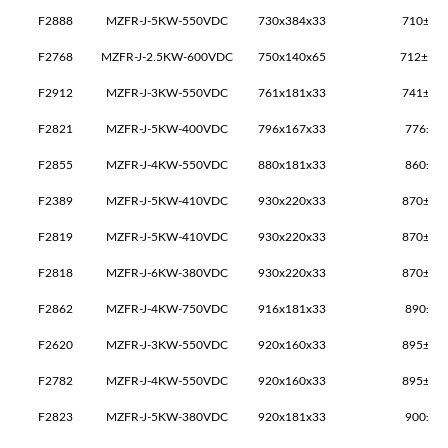
F2888
MZFR-J-5KW-550VDC
730x384x33
710±2x
F2768
MZFR-J-2.5KW-600VDC
750x140x65
712±1x3
F2912
MZFR-J-3KW-550VDC
761x181x33
741±2x
F2821
MZFR-J-5KW-400VDC
796x167x33
776±2x
F2855
MZFR-J-4KW-550VDC
880x181x33
860±1x
F2389
MZFR-J-5KW-410VDC
930x220x33
870±2x
F2819
MZFR-J-5KW-410VDC
930x220x33
870±2x
F2818
MZFR-J-6KW-380VDC
930x220x33
870±2x
F2862
MZFR-J-4KW-750VDC
916x181x33
890±1x
F2620
MZFR-J-3KW-550VDC
920x160x33
895±1x
F2782
MZFR-J-4KW-550VDC
920x160x33
895±1x
F2823
MZFR-J-5KW-380VDC
920x181x33
900±1x