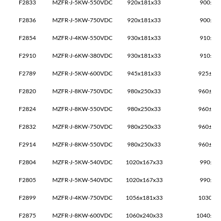
F2833
MZFR-J-5KW-550VDC
920x181x33
900±1x
F2836
MZFR-J-5KW-750VDC
920x181x33
900±1x
F2854
MZFR-J-4KW-550VDC
930x181x33
910±1x
F2910
MZFR-J-6KW-380VDC
930x181x33
910±1x
F2789
MZFR-J-5KW-600VDC
945x181x33
925±2x
F2820
MZFR-J-8KW-750VDC
980x250x33
960±2x
F2824
MZFR-J-8KW-550VDC
980x250x33
960±2x
F2832
MZFR-J-8KW-750VDC
980x250x33
960±2x
F2914
MZFR-J-8KW-550VDC
980x250x33
960±2x
F2804
MZFR-J-5KW-540VDC
1020x167x33
990±1x
F2805
MZFR-J-5KW-540VDC
1020x167x33
990±1x
F2899
MZFR-J-4KW-750VDC
1056x181x33
1030±2
F2875
MZFR-J-8KW-600VDC
1060x240x33
1040±2x