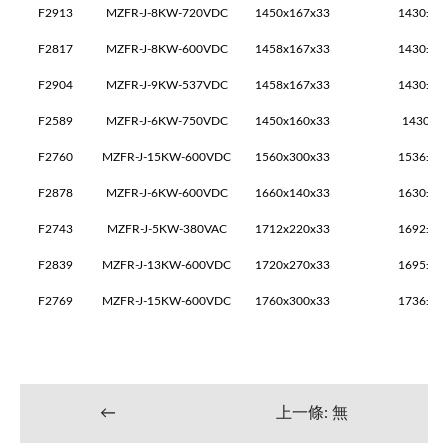
F2913
MZFR-J-8KW-720VDC
1450x167x33
1430±2x
F2817
MZFR-J-8KW-600VDC
1458x167x33
1430±2x
F2904
MZFR-J-9KW-537VDC
1458x167x33
1430±2x
F2589
MZFR-J-6KW-750VDC
1450x160x33
1430±2
F2760
MZFR-J-15KW-600VDC
1560x300x33
1536±2x
F2878
MZFR-J-6KW-600VDC
1660x140x33
1630±2x
F2743
MZFR-J-5KW-380VAC
1712x220x33
1692±2x
F2839
MZFR-J-13KW-600VDC
1720x270x33
1695±2x
F2769
MZFR-J-15KW-600VDC
1760x300x33
1736±2x
←
上一條: 無